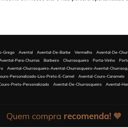
o-Grego
Avental
Avental-De-Barbe
Vermelho
Avental-De-Chur
Avental-Para-Churras
Barbeiro
Churrasqueiro
Porta-Vinho
Port
ro
Avental-Churrasqueiro-Avental-Churrasqueiro-Avental-Churrasqu
Couro-Personalizado-Liso-Preto-E-Camel
Avental-Couro-Caramelo
Couro-Preto-Personalizado
Avental-De-Churrasqueiro
Avental-Ha
Quem compra
recomenda!
🧡