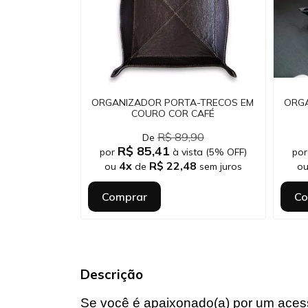
ORGANIZADOR PORTA-TRECOS EM
ORG
COURO COR CAFÉ
R$ 89,90
De
R$ 85,41
por
à vista (5% OFF)
po
4x
R$ 22,48
ou
de
sem juros
o
Comprar
Co
Descrição
Se você é apaixonado(a) por um acessó