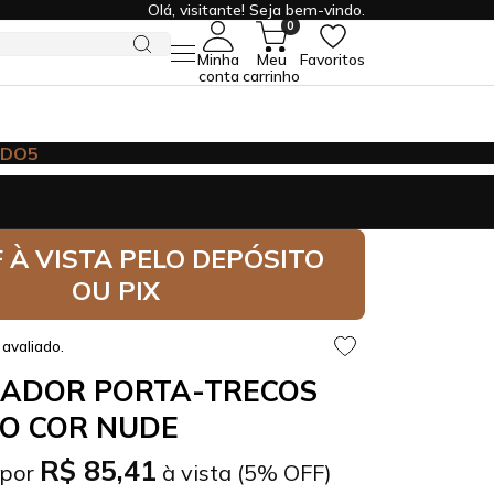
Olá, visitante! Seja bem-vindo.
0
Minha
Meu
Favoritos
conta
carrinho
de R$599,00
 À VISTA
PELO DEPÓSITO
OU PIX
avaliado.
ADOR PORTA-TRECOS
O COR NUDE
R$ 85,41
por
à vista (5% OFF)