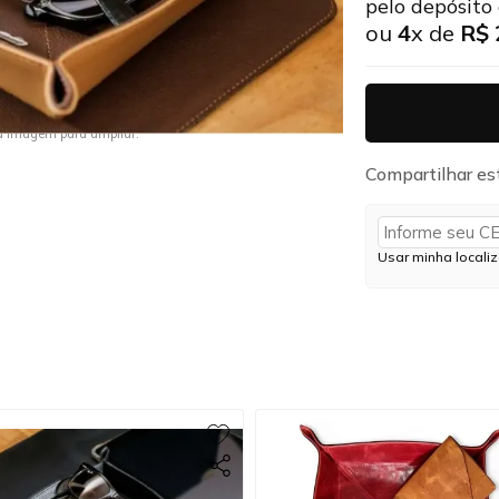
pelo depósito
ou
4
x de
R$ 
a imagem para ampliar.
Compartilhar es
Usar minha locali