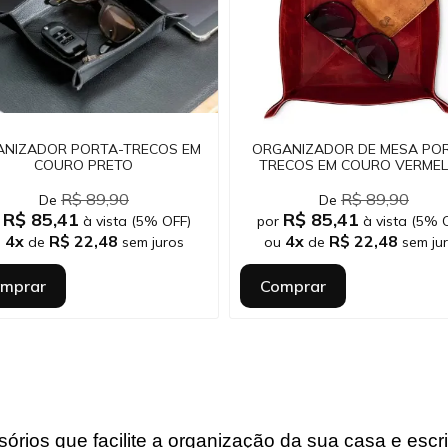
ANIZADOR PORTA-TRECOS EM
ORGANIZADOR DE MESA PO
COURO PRETO
TRECOS EM COURO VERME
R$ 89,90
R$ 89,90
De
De
R$ 85,41
R$ 85,41
r
à vista (5% OFF)
por
à vista (5% 
4x
R$ 22,48
4x
R$ 22,48
u
de
sem juros
ou
de
sem ju
mprar
Comprar
rios que facilite a organização da sua casa e escrit