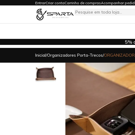
pictur
Entrar
Criar conta
Carrinho de compras
Acompanhar pedid
Inicial
/
Organizadores Porta-Trecos
/
ORGANIZADOR