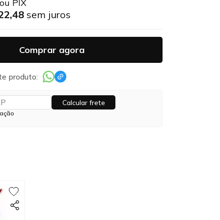
 ou PIX
22,48
sem juros
Comprar agora
te produto:
Calcular frete
zação