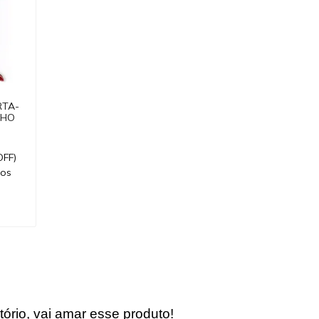
RTA-
LHO
OFF)
ros
ório, vai amar esse produto!