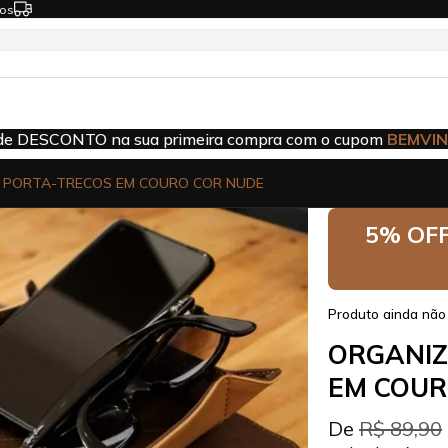
os
FRETE FRÁTIS
para compras acima 
 PORTA-TRECOS EM COURO COR NUDE
5% OFF
Produto ainda não 
ORGANIZ
EM COUR
De
R$ 89,90