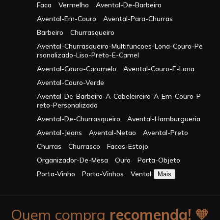
Faca
Vermelho
Avental-De-Barbeiro
Avental-Em-Couro
Avental-Para-Churras
Barbeiro
Churrasqueiro
Avental-Churrasqueiro-Multifuncoes-Lona-Couro-Pe
Rsonalizado-Liso-Preto-E-Camel
Avental-Couro-Caramelo
Avental-Couro-E-Lona
Avental-Couro-Verde
Avental-De-Barbeiro-A-Cabeleireiro-A-Em-Couro-P
Reto-Personalizado
Avental-De-Churrasqueiro
Avental-Hamburgueria
Avental-Jeans
Avental-Netao
Avental-Preto
Churras
Churrasco
Facas-Estojo
Organizador-De-Mesa
Ouro
Porta-Objeto
Porta-Vinho
Porta-Vinhos
Vental
Mais
Quem compra
recomenda!
🧡