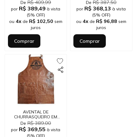
ASSADOR CHEF COR
ASSADOR CHEF COR
R$ 409,99
R$ 387,50
De
De
MARROM
CARAMELO E PRETO
R$ 389,49
R$ 368,13
por
à vista
por
à vista
(5% OFF)
(5% OFF)
4x
R$ 102,50
4x
R$ 96,88
ou
de
sem
ou
de
sem
juros
juros
Comprar
Comprar
AVENTAL DE
CHURRASQUEIRO EM
COURO BOVINO
R$ 389,00
De
PERSONALIZADO
R$ 369,55
por
à vista
(5% OFF)