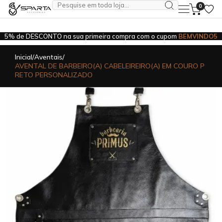
pictur
0
NDO5
FRETE FRÁTIS
para compras acima de R$599,00
Inicial
/
Aventais
/
AVENTAL DE BARBEIRO(A) CABELEIREIRO(A) EM COURO P
RETO PERSONALIZADO